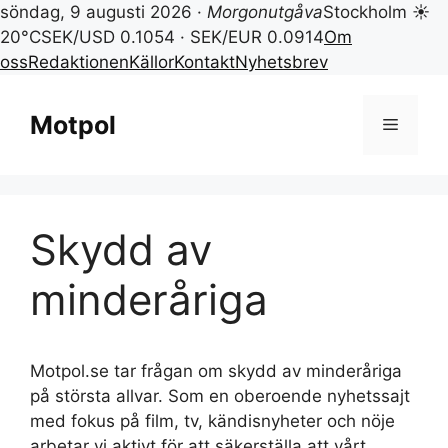
söndag, 9 augusti 2026 ·
Morgonutgåva
Stockholm ☀
20°C
SEK/USD 0.1054 · SEK/EUR 0.0914
Om
oss
Redaktionen
Källor
Kontakt
Nyhetsbrev
Hoppa
till
Motpol
Meny
innehåll
Skydd av
minderåriga
Motpol.se tar frågan om skydd av minderåriga
på största allvar. Som en oberoende nyhetssajt
med fokus på film, tv, kändisnyheter och nöje
arbetar vi aktivt för att säkerställa att vårt