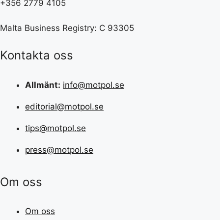
+356 2779 4105
Malta Business Registry: C 93305
Kontakta oss
Allmänt:
info@motpol.se
editorial@motpol.se
tips@motpol.se
press@motpol.se
Om oss
Om oss