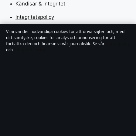
Kändisar & integritet
Integritetspolicy
Vi använder nödvändiga cookies för att driva sajten och, med
Om Motpol i korthet
ditt samtycke, cookies för analys och annonsering för att
förbättra den och finansiera vår journalistik. Se vår
Cookiepolicy
och
Integritetspolicy
.
Motpol är en oberoende svensk digital nyhetssajt med
fokus på film, tv, kultur och nöjesnyheter. Varje artikel
har en namngiven byline, granskas av en redaktör och
faktagranskas innan publicering.
Vi rättar misstag skyndsamt. Allmänna förfrågningar:
info@motpol.se
.
motpol.se drivs av Reimersholme Publishing Limited
(Malta Business Registry: C 93305).