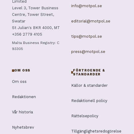
Limited
info@motpol.se
Level 3, Tower Business
Centre, Tower Street,
editorial@motpol.se
Swatar
St Julian's BKR 4000, MT
+356 2779 4105
tips@motpol.se
Malta Business Registry: C
93305
press@motpol.se
OM OSS
FÖRTROENDE &
STANDARDER
Om oss
Källor & standarder
Redaktionen
Redaktionell policy
Vår historia
Rättelsepolicy
Nyhetsbrev
Tillgänglighetsredogörelse