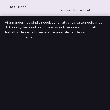
RSS-flöde
Kändisar & integritet
Vi använder nödvändiga cookies för att driva sajten och, med
Integritetspolicy
ditt samtycke, cookies för analys och annonsering för att
förbättra den och finansiera vår journalistik. Se vår
Cookiepolicy
och
Integritetspolicy
.
OM MOTPOL I KORTHET
Motpol är en oberoende svensk digital nyhetssajt med
fokus på film, tv, kultur och nöjesnyheter. Varje artikel har
en namngiven byline, granskas av en redaktör och
faktagranskas innan publicering.
Vi rättar misstag skyndsamt. Allmänna förfrågningar:
info@motpol.se
.
motpol.se drivs av Reimersholme Publishing Limited (Malta
Business Registry: C 93305).