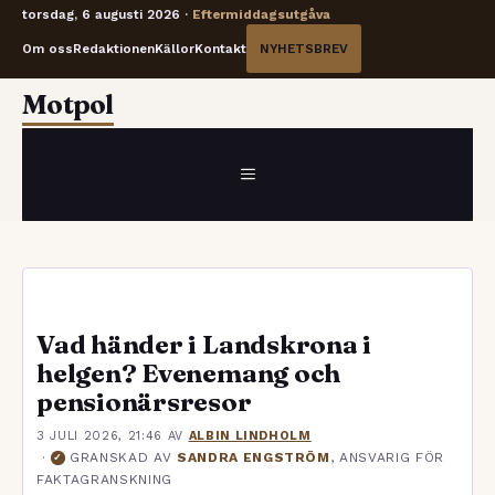
torsdag, 6 augusti 2026 ·
Eftermiddagsutgåva
Om oss
Redaktionen
Källor
Kontakt
NYHETSBREV
Hoppa
Motpol
till
innehåll
MENY
Vad händer i Landskrona i
helgen? Evenemang och
pensionärsresor
3 JULI 2026, 21:46
AV
ALBIN LINDHOLM
·
GRANSKAD AV
SANDRA ENGSTRÖM
, ANSVARIG FÖR
✓
FAKTAGRANSKNING