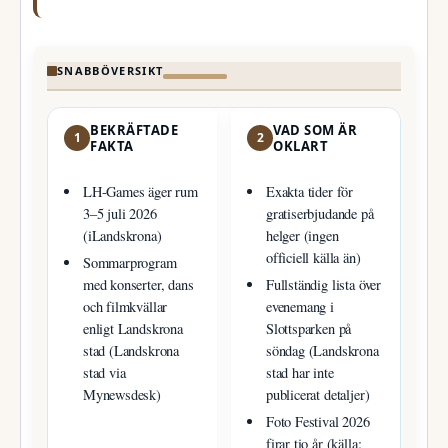
SNABBÖVERSIKT
BEKRÄFTADE
VAD SOM ÄR
1
2
FAKTA
OKLART
LH-Games äger rum
Exakta tider för
3–5 juli 2026
gratiserbjudande på
(iLandskrona)
helger (ingen
officiell källa än)
Sommarprogram
med konserter, dans
Fullständig lista över
och filmkvällar
evenemang i
enligt Landskrona
Slottsparken på
stad (Landskrona
söndag (Landskrona
stad via
stad har inte
Mynewsdesk)
publicerat detaljer)
Foto Festival 2026
firar tio år (källa: