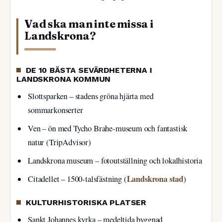
Vad ska man inte missa i
Landskrona?
DE 10 BÄSTA SEVÄRDHETERNA I
LANDSKRONA KOMMUN
Slottsparken – stadens gröna hjärta med
sommarkonserter
Ven – ön med Tycho Brahe-museum och fantastisk
natur (TripAdvisor)
Landskrona museum – fotoutställning och lokalhistoria
Landskrona stad
Citadellet – 1500-talsfästning (
)
KULTURHISTORISKA PLATSER
Sankt Johannes kyrka – medeltida byggnad