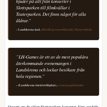
bjuder på allt från konserter i
Slottsparken till filmkvällar i
Teaterparken. Det finns något för alla
åldrar.”
– Landskrona stad,
officiellt pressmeddelande (Mynewsdesk)
”LH-Games är ett av de mest populära
återkommande evenemangen i
Landskrona och lockar besökare från
hela regionen.”
– iLandskrona (turistwebbplats),
evenemangskalender
Oavsett om du väljer Slottsparkens konserter, Vens guidade