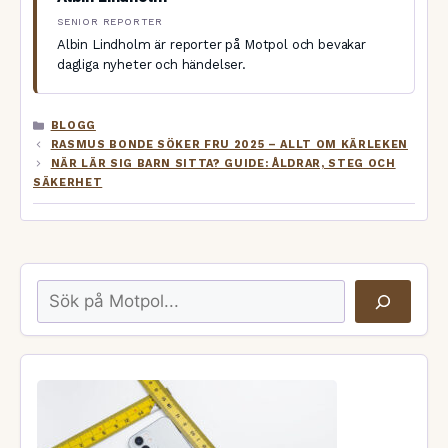
SENIOR REPORTER
Albin Lindholm är reporter på Motpol och bevakar
dagliga nyheter och händelser.
KATEGORIER
BLOGG
RASMUS BONDE SÖKER FRU 2025 – ALLT OM KÄRLEKEN
NÄR LÄR SIG BARN SITTA? GUIDE: ÅLDRAR, STEG OCH
SÄKERHET
Sök