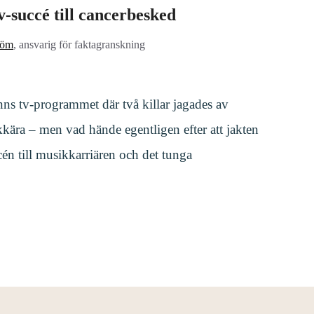
-succé till cancerbesked
röm
, ansvarig för faktagranskning
nns tv-programmet där två killar jagades av
kära – men vad hände egentligen efter att jakten
cén till musikkarriären och det tunga