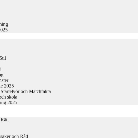
kning
2025
til
4
ng
nster
de 2025
Startelvor och Matchfakta
och skola
ring 2025
 Rätt
rsaker och Råd