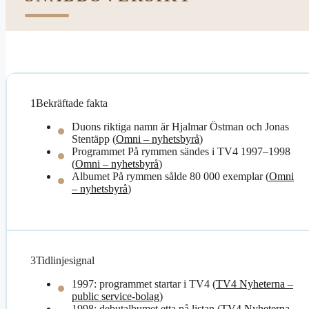
1
Bekräftade fakta
Duons riktiga namn är Hjalmar Östman och Jonas
Stentäpp (
Omni – nyhetsbyrå
)
Programmet På rymmen sändes i TV4 1997–1998
(
Omni – nyhetsbyrå
)
Albumet På rymmen sålde 80 000 exemplar (
Omni
– nyhetsbyrå
)
3
Tidlinjesignal
1997: programmet startar i TV4 (
TV4 Nyheterna –
public service-bolag
)
1998: debutalbumet etta på listan (
TV4 Nyheterna –