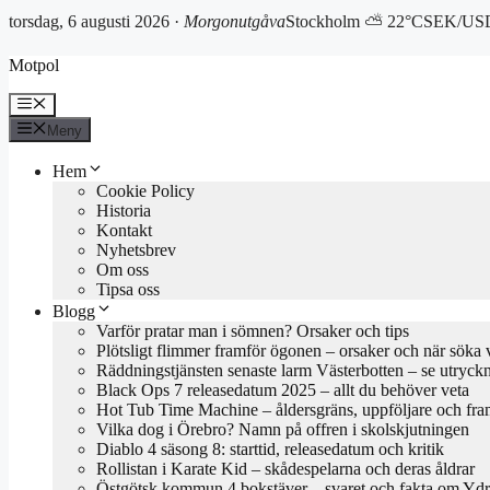
torsdag, 6 augusti 2026 ·
Morgonutgåva
Stockholm ⛅ 22°C
SEK/USD
Hoppa
Motpol
till
innehåll
Meny
Meny
Hem
Cookie Policy
Historia
Kontakt
Nyhetsbrev
Om oss
Tipsa oss
Blogg
Varför pratar man i sömnen? Orsaker och tips
Plötsligt flimmer framför ögonen – orsaker och när söka 
Räddningstjänsten senaste larm Västerbotten – se utryck
Black Ops 7 releasedatum 2025 – allt du behöver veta
Hot Tub Time Machine – åldersgräns, uppföljare och fra
Vilka dog i Örebro? Namn på offren i skolskjutningen
Diablo 4 säsong 8: starttid, releasedatum och kritik
Rollistan i Karate Kid – skådespelarna och deras åldrar
Östgötsk kommun 4 bokstäver – svaret och fakta om Yd