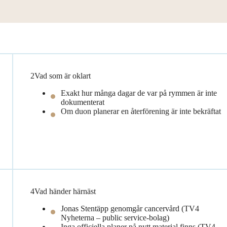
2
Vad som är oklart
Exakt hur många dagar de var på rymmen är inte
dokumenterat
Om duon planerar en återförening är inte bekräftat
4
Vad händer härnäst
Jonas Stentäpp genomgår cancervård (TV4
Nyheterna – public service-bolag)
Inga officiella planer på nytt material finns (TV4