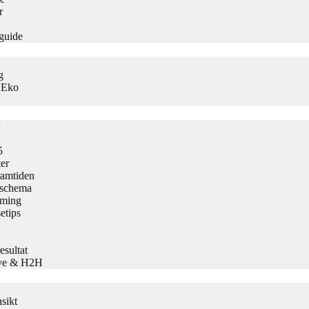
r
guide
g
s Eko
5
er
ramtiden
h schema
aming
etips
sultat
Live & H2H
sikt