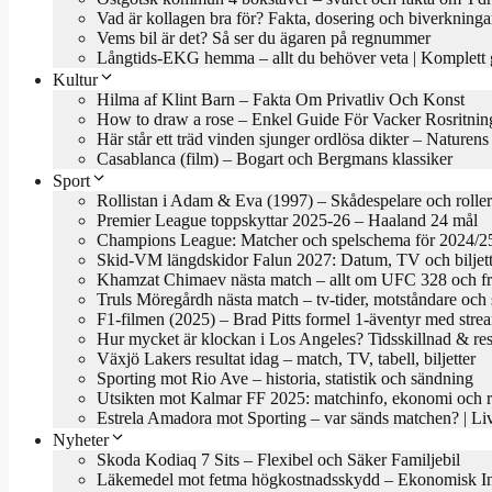
Vad är kollagen bra för? Fakta, dosering och biverkninga
Vems bil är det? Så ser du ägaren på regnummer
Långtids-EKG hemma – allt du behöver veta | Komplett 
Kultur
Hilma af Klint Barn – Fakta Om Privatliv Och Konst
How to draw a rose – Enkel Guide För Vacker Rosritnin
Här står ett träd vinden sjunger ordlösa dikter – Naturen
Casablanca (film) – Bogart och Bergmans klassiker
Sport
Rollistan i Adam & Eva (1997) – Skådespelare och roller
Premier League toppskyttar 2025-26 – Haaland 24 mål
Champions League: Matcher och spelschema för 2024/2
Skid-VM längdskidor Falun 2027: Datum, TV och biljett
Khamzat Chimaev nästa match – allt om UFC 328 och f
Truls Möregårdh nästa match – tv-tider, motståndare oc
F1-filmen (2025) – Brad Pitts formel 1-äventyr med stre
Hur mycket är klockan i Los Angeles? Tidsskillnad & res
Växjö Lakers resultat idag – match, TV, tabell, biljetter
Sporting mot Rio Ave – historia, statistik och sändning
Utsikten mot Kalmar FF 2025: matchinfo, ekonomi och re
Estrela Amadora mot Sporting – var sänds matchen? | 
Nyheter
Skoda Kodiaq 7 Sits – Flexibel och Säker Familjebil
Läkemedel mot fetma högkostnadsskydd – Ekonomisk In