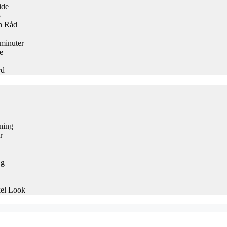
ide
5
h Råd
 minuter
e
rd
ning
r
ng
kel Look