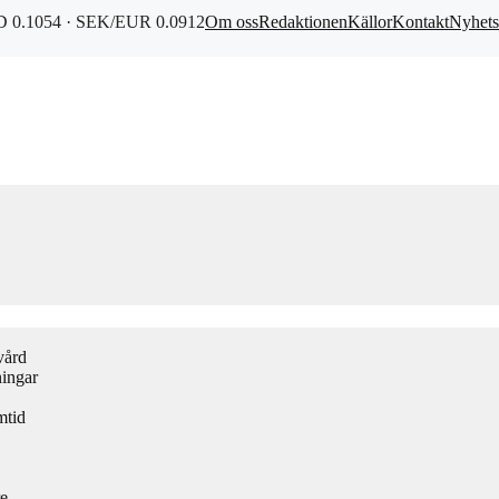
 0.1054 · SEK/EUR 0.0912
Om oss
Redaktionen
Källor
Kontakt
Nyhets
vård
ningar
mtid
re