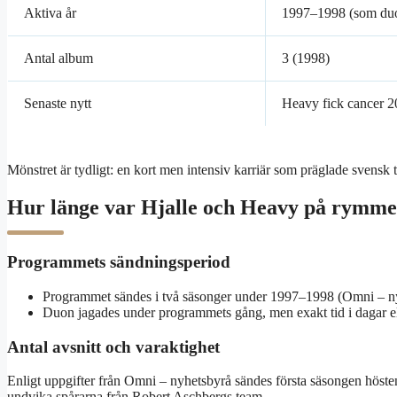
Aktiva år
1997–1998 (som du
Antal album
3 (1998)
Senaste nytt
Heavy fick cancer 
Mönstret är tydligt: en kort men intensiv karriär som präglade svensk 
Hur länge var Hjalle och Heavy på rymm
Programmets sändningsperiod
Programmet sändes i två säsonger under 1997–1998 (Omni – n
Duon jagades under programmets gång, men exakt tid i dagar el
Antal avsnitt och varaktighet
Enligt uppgifter från Omni – nyhetsbyrå sändes första säsongen höste
undvika spårarna från Robert Aschbergs team.