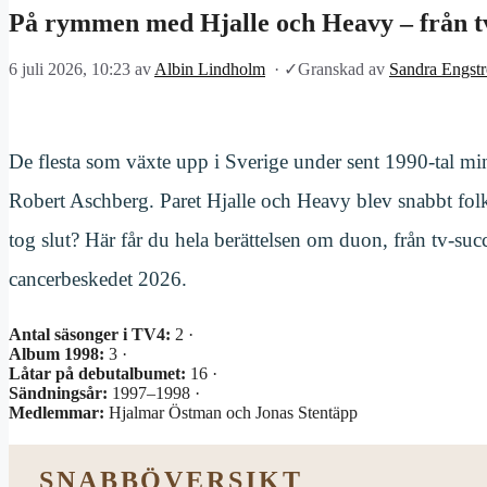
På rymmen med Hjalle och Heavy – från tv
6 juli 2026, 10:23
av
Albin Lindholm
·
✓
Granskad av
Sandra Engst
De flesta som växte upp i Sverige under sent 1990-tal mi
Robert Aschberg. Paret Hjalle och Heavy blev snabbt folk
tog slut? Här får du hela berättelsen om duon, från tv-suc
cancerbeskedet 2026.
Antal säsonger i TV4:
2 ·
Album 1998:
3 ·
Låtar på debutalbumet:
16 ·
Sändningsår:
1997–1998 ·
Medlemmar:
Hjalmar Östman och Jonas Stentäpp
SNABBÖVERSIKT