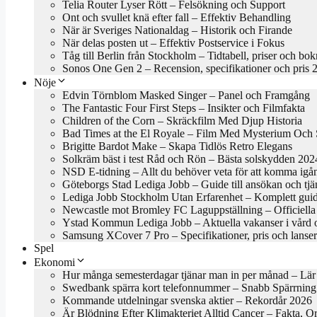
Telia Router Lyser Rött – Felsökning och Support
Ont och svullet knä efter fall – Effektiv Behandling
När är Sveriges Nationaldag – Historik och Firande
När delas posten ut – Effektiv Postservice i Fokus
Tåg till Berlin från Stockholm – Tidtabell, priser och bo
Sonos One Gen 2 – Recension, specifikationer och pris 
Nöje
Edvin Törnblom Masked Singer – Panel och Framgång
The Fantastic Four First Steps – Insikter och Filmfakta
Children of the Corn – Skräckfilm Med Djup Historia
Bad Times at the El Royale – Film Med Mysterium Och S
Brigitte Bardot Make – Skapa Tidlös Retro Elegans
Solkräm bäst i test Råd och Rön – Bästa solskydden 202
NSD E-tidning – Allt du behöver veta för att komma igå
Göteborgs Stad Lediga Jobb – Guide till ansökan och tjä
Lediga Jobb Stockholm Utan Erfarenhet – Komplett gui
Newcastle mot Bromley FC Laguppställning – Officiella 
Ystad Kommun Lediga Jobb – Aktuella vakanser i vård 
Samsung XCover 7 Pro – Specifikationer, pris och lanse
Spel
Ekonomi
Hur många semesterdagar tjänar man in per månad – Lär
Swedbank spärra kort telefonnummer – Snabb Spärrning
Kommande utdelningar svenska aktier – Rekordår 2026
Är Blödning Efter Klimakteriet Alltid Cancer – Fakta, O