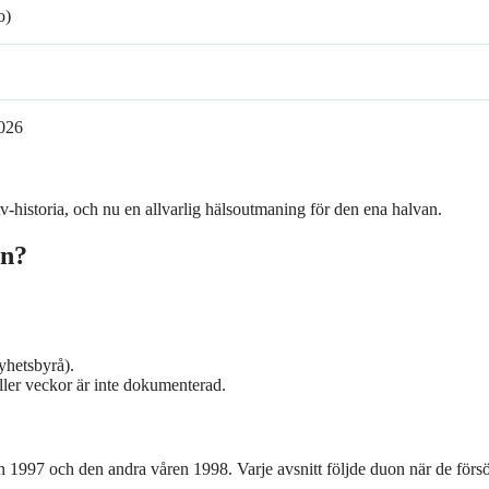
o)
2026
tv-historia, och nu en allvarlig hälsoutmaning för den ena halvan.
en?
yhetsbyrå).
ler veckor är inte dokumenterad.
n 1997 och den andra våren 1998. Varje avsnitt följde duon när de förs