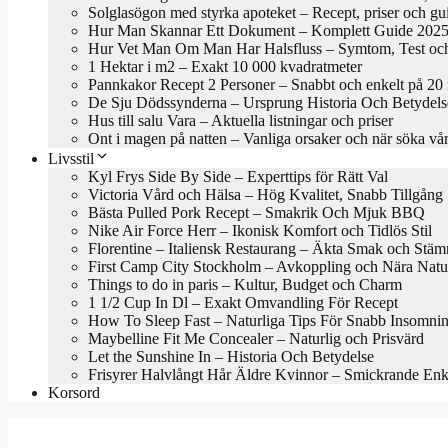
Solglasögon med styrka apoteket – Recept, priser och gu
Hur Man Skannar Ett Dokument – Komplett Guide 202
Hur Vet Man Om Man Har Halsfluss – Symtom, Test oc
1 Hektar i m2 – Exakt 10 000 kvadratmeter
Pannkakor Recept 2 Personer – Snabbt och enkelt på 20
De Sju Dödssynderna – Ursprung Historia Och Betydels
Hus till salu Vara – Aktuella listningar och priser
Ont i magen på natten – Vanliga orsaker och när söka vå
Livsstil
Kyl Frys Side By Side – Experttips för Rätt Val
Victoria Vård och Hälsa – Hög Kvalitet, Snabb Tillgång
Bästa Pulled Pork Recept – Smakrik Och Mjuk BBQ
Nike Air Force Herr – Ikonisk Komfort och Tidlös Stil
Florentine – Italiensk Restaurang – Äkta Smak och Stäm
First Camp City Stockholm – Avkoppling och Nära Natu
Things to do in paris – Kultur, Budget och Charm
1 1/2 Cup In Dl – Exakt Omvandling För Recept
How To Sleep Fast – Naturliga Tips För Snabb Insomni
Maybelline Fit Me Concealer – Naturlig och Prisvärd
Let the Sunshine In – Historia Och Betydelse
Frisyrer Halvlångt Hår Äldre Kvinnor – Smickrande En
Korsord