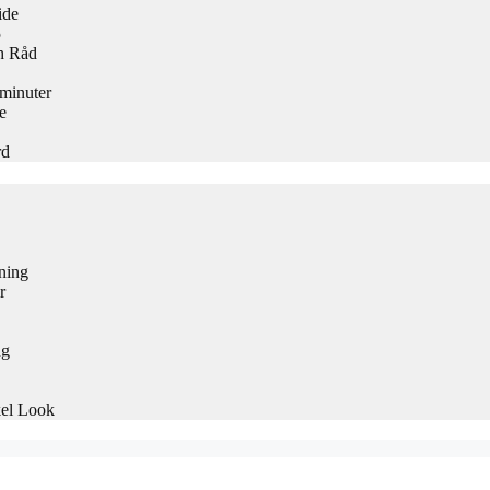
ide
5
h Råd
 minuter
e
rd
ning
r
ng
kel Look