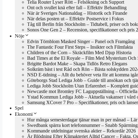
Telia Router Lyser Rött – Felsökning och Support
Ont och svullet knä efter fall – Effektiv Behandling
När är Sveriges Nationaldag – Historik och Firande
När delas posten ut – Effektiv Postservice i Fokus
Tåg till Berlin från Stockholm – Tidtabell, priser och bo
Sonos One Gen 2 – Recension, specifikationer och pris 
Nöje
Edvin Törnblom Masked Singer – Panel och Framgång
The Fantastic Four First Steps – Insikter och Filmfakta
Children of the Corn – Skräckfilm Med Djup Historia
Bad Times at the El Royale – Film Med Mysterium Och S
Brigitte Bardot Make – Skapa Tidlös Retro Elegans
Solkräm bäst i test Råd och Rön – Bästa solskydden 202
NSD E-tidning – Allt du behöver veta för att komma igå
Göteborgs Stad Lediga Jobb – Guide till ansökan och tjä
Lediga Jobb Stockholm Utan Erfarenhet – Komplett gui
Newcastle mot Bromley FC Laguppställning – Officiella 
Ystad Kommun Lediga Jobb – Aktuella vakanser i vård 
Samsung XCover 7 Pro – Specifikationer, pris och lanse
Spel
Ekonomi
Hur många semesterdagar tjänar man in per månad – Lär
Swedbank spärra kort telefonnummer – Snabb Spärrning
Kommande utdelningar svenska aktier – Rekordår 2026
Är Blödning Efter Klimakteriet Alltid Cancer – Fakta, O