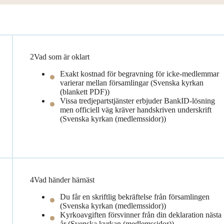
2
Vad som är oklart
Exakt kostnad för begravning för icke-medlemmar
varierar mellan församlingar (Svenska kyrkan
(blankett PDF))
Vissa tredjepartstjänster erbjuder BankID-lösning
men officiell väg kräver handskriven underskrift
(Svenska kyrkan (medlemssidor))
4
Vad händer härnäst
Du får en skriftlig bekräftelse från församlingen
(Svenska kyrkan (medlemssidor))
Kyrkoavgiften försvinner från din deklaration nästa
år (Svenska kyrkan (medlemssidor))