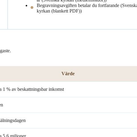
Begravningsavgiften betalar du fortfarande (Svensk
kyrkan (blankett PDF))
gaste.
Värde
ka 1 % av beskattningsbar inkomst
en
älningsdagen
a 5,6 miljoner