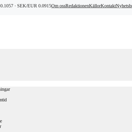
0.1057 · SEK/EUR 0.0915
Om oss
Redaktionen
Källor
Kontakt
Nyhetsb
ningar
mtid
re
r