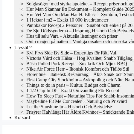
Solglasögon med styrka apoteket – Recept, priser och gu
Hur Man Skannar Ett Dokument – Komplett Guide 202
Hur Vet Man Om Man Har Halsfluss – Symtom, Test oc
1 Hektar i m2 – Exakt 10 000 kvadratmeter
Pannkakor Recept 2 Personer – Snabbt och enkelt på 20
De Sju Dödssynderna – Ursprung Historia Och Betydels
Hus till salu Vara – Aktuella listningar och priser
Ont i magen på natten – Vanliga orsaker och när söka vå
Livsstil
Kyl Frys Side By Side – Experttips för Rätt Val
Victoria Vård och Hälsa – Hög Kvalitet, Snabb Tillgång
Bästa Pulled Pork Recept – Smakrik Och Mjuk BBQ
Nike Air Force Herr – Ikonisk Komfort och Tidlös Stil
Florentine – Italiensk Restaurang – Äkta Smak och Stäm
First Camp City Stockholm – Avkoppling och Nära Natu
Things to do in paris – Kultur, Budget och Charm
1 1/2 Cup In Dl – Exakt Omvandling För Recept
How To Sleep Fast – Naturliga Tips För Snabb Insomni
Maybelline Fit Me Concealer – Naturlig och Prisvärd
Let the Sunshine In – Historia Och Betydelse
Frisyrer Halvlångt Hår Äldre Kvinnor – Smickrande En
Korsord