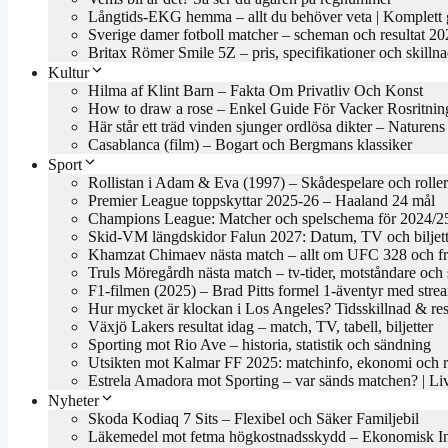
Långtids-EKG hemma – allt du behöver veta | Komplett 
Sverige damer fotboll matcher – scheman och resultat 2
Britax Römer Smile 5Z – pris, specifikationer och skilln
Kultur
Hilma af Klint Barn – Fakta Om Privatliv Och Konst
How to draw a rose – Enkel Guide För Vacker Rosritnin
Här står ett träd vinden sjunger ordlösa dikter – Naturen
Casablanca (film) – Bogart och Bergmans klassiker
Sport
Rollistan i Adam & Eva (1997) – Skådespelare och roller
Premier League toppskyttar 2025-26 – Haaland 24 mål
Champions League: Matcher och spelschema för 2024/2
Skid-VM längdskidor Falun 2027: Datum, TV och biljett
Khamzat Chimaev nästa match – allt om UFC 328 och f
Truls Möregårdh nästa match – tv-tider, motståndare oc
F1-filmen (2025) – Brad Pitts formel 1-äventyr med stre
Hur mycket är klockan i Los Angeles? Tidsskillnad & res
Växjö Lakers resultat idag – match, TV, tabell, biljetter
Sporting mot Rio Ave – historia, statistik och sändning
Utsikten mot Kalmar FF 2025: matchinfo, ekonomi och re
Estrela Amadora mot Sporting – var sänds matchen? | 
Nyheter
Skoda Kodiaq 7 Sits – Flexibel och Säker Familjebil
Läkemedel mot fetma högkostnadsskydd – Ekonomisk In