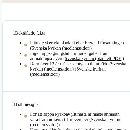
1
Bekräftade fakta
Utträde sker via blankett eller brev till församlingen
(
Svenska kyrkan (medlemssidor)
)
Ingen uppsägningstid – utträdet gäller från
anmälningsdagen (
Svenska kyrkan (blankett PDF)
)
Barn över 12 år måste samtycka till utträde (Svenska
kyrkan (medlemssidor)) (
Svenska kyrkan
(medlemssidor)
)
3
Tidlinjesignal
För att slippa kyrkoavgift nästa år måste anmälan
vara framme senast 1 november (Svenska kyrkan
(medlemssidor))
Utträdet gäller från dagen då kyrkoherden tagit emot