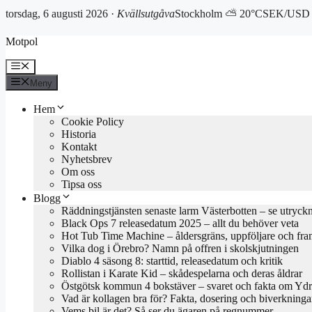
torsdag, 6 augusti 2026 ·
Kvällsutgåva
Stockholm ⛅ 20°C
SEK/USD 
Hoppa
Motpol
till
innehåll
Meny
Meny
Hem
Cookie Policy
Historia
Kontakt
Nyhetsbrev
Om oss
Tipsa oss
Blogg
Räddningstjänsten senaste larm Västerbotten – se utryck
Black Ops 7 releasedatum 2025 – allt du behöver veta
Hot Tub Time Machine – åldersgräns, uppföljare och fra
Vilka dog i Örebro? Namn på offren i skolskjutningen
Diablo 4 säsong 8: starttid, releasedatum och kritik
Rollistan i Karate Kid – skådespelarna och deras åldrar
Östgötsk kommun 4 bokstäver – svaret och fakta om Yd
Vad är kollagen bra för? Fakta, dosering och biverkninga
Vems bil är det? Så ser du ägaren på regnummer