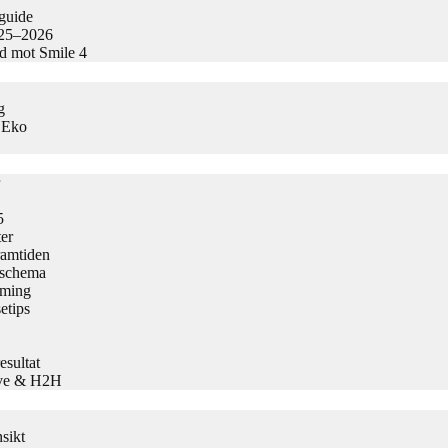
guide
025–2026
ad mot Smile 4
g
s Eko
5
er
ramtiden
h schema
aming
etips
sultat
Live & H2H
sikt