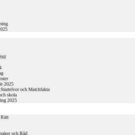
kning
2025
til
4
ng
nster
de 2025
Startelvor och Matchfakta
och skola
ring 2025
 Rätt
rsaker och Råd