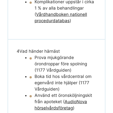
Komplikationer uppstår i cirka
1 % av alla behandlingar
(
Vårdhandboken nationell
procedurdatabas
)
4
Vad händer härnäst
Prova mjukgörande
örondroppar före spolning
(1177 Vårdguiden)
Boka tid hos vårdcentral om
egenvård inte hjälper (1177
Vårdguiden)
Använd ett öronsköljningskit
från apoteket (
AudioNova
hörselvårdsföretag
)