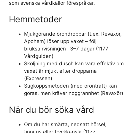
som svenska vårdkällor förespråkar.
Hemmetoder
Mjukgörande örondroppar (t.ex. Revaxör,
Apohem) löser upp vaxet – följ
bruksanvisningen i 3–7 dagar (1177
Vårdguiden)
Sköljning med dusch kan vara effektiv om
vaxet är mjukt efter dropparna
(Expressen)
Sugkoppsmetoden (med örontratt) kan
göras, men kräver noggrannhet (Revaxör)
När du bör söka vård
Om du har smärta, nedsatt hörsel,
tinnitus eller tryckkänsla (1177