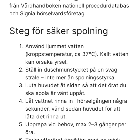
från Vårdhandboken nationell procedurdatabas
och Signia hörselvårdsföretag.
Steg för säker spolning
Använd ljummet vatten
(kroppstemperatur, ca 37°C). Kallt vatten
kan orsaka yrsel.
Ställ in duschmunstycket på en svag
stråle – inte mer än spolningsstyrka.
Luta huvudet åt sidan så att det örat du
ska spola är vänt uppåt.
Låt vattnet rinna in i hörselgången några
sekunder, vänd sedan huvudet för att
låta det rinna ut.
Upprepa vid behov, max 2–3 gånger per
öra.
Torka ytterörat försiktigt med en mjuk