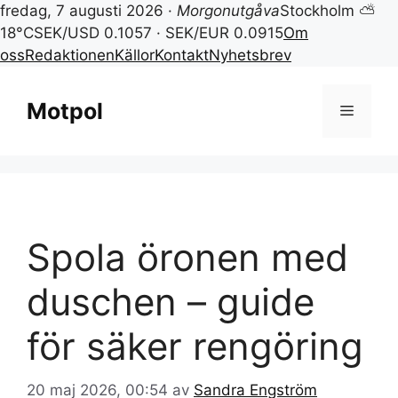
fredag, 7 augusti 2026 ·
Morgonutgåva
Stockholm ⛅
18°C
SEK/USD 0.1057 · SEK/EUR 0.0915
Om
oss
Redaktionen
Källor
Kontakt
Nyhetsbrev
Hoppa
till
Motpol
Meny
innehåll
Spola öronen med
duschen – guide
för säker rengöring
20 maj 2026, 00:54
av
Sandra Engström