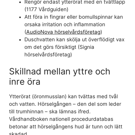
Rengör endast ytterörat med en tvättlapp
(1177 Vårdguiden)
Att föra in fingrar eller bomullspinnar kan
orsaka irritation och inflammation
(
AudioNova hörselvårdsföretag
)
Duschvatten kan skölja ut överflödigt vax
om det görs försiktigt (Signia
hörselvårdsföretag)
Skillnad mellan yttre och
inre öra
Ytterörat (öronmusslan) kan tvättas med tvål
och vatten. Hörselgången – den del som leder
till trumhinnan – ska lämnas ifred.
Vårdhandboken nationell procedurdatabas
betonar att hörselgångens hud är tunn och lätt
skadad.