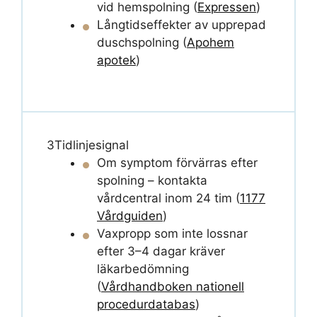
vid hemspolning (
Expressen
)
Långtidseffekter av upprepad
duschspolning (
Apohem
apotek
)
3
Tidlinjesignal
Om symptom förvärras efter
spolning – kontakta
vårdcentral inom 24 tim (
1177
Vårdguiden
)
Vaxpropp som inte lossnar
efter 3–4 dagar kräver
läkarbedömning
(
Vårdhandboken nationell
procedurdatabas
)