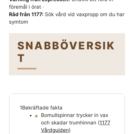
föremål i örat ·
Råd från 1177:
Sök vård vid vaxpropp om du har
symtom
SNABBÖVERSIK
T
1
Bekräftade fakta
Bomullspinnar trycker in vax
och skadar trumhinnan (
1177
Vårdguiden
)