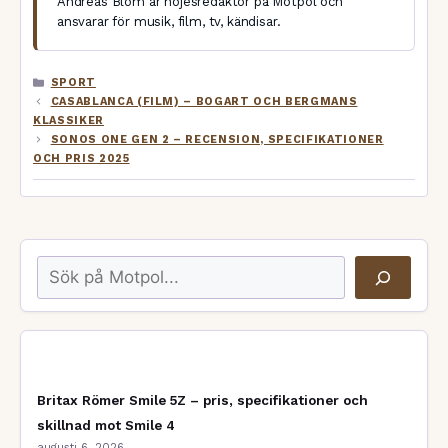
Andreas Blom är nöjesredaktör på Motpol och
ansvarar för musik, film, tv, kändisar.
KATEGORIER
SPORT
CASABLANCA (FILM) – BOGART OCH BERGMANS
KLASSIKER
SONOS ONE GEN 2 – RECENSION, SPECIFIKATIONER
OCH PRIS 2025
Sök
Britax Römer Smile 5Z – pris, specifikationer och
skillnad mot Smile 4
augusti 6, 2026