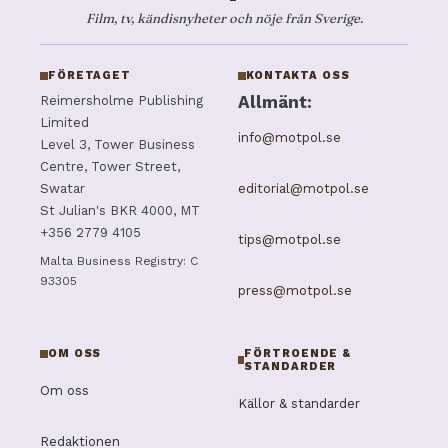
Film, tv, kändisnyheter och nöje från Sverige.
FÖRETAGET
KONTAKTA OSS
Allmänt:
Reimersholme Publishing
Limited
info@motpol.se
Level 3, Tower Business
Centre, Tower Street,
editorial@motpol.se
Swatar
St Julian's BKR 4000, MT
+356 2779 4105
tips@motpol.se
Malta Business Registry: C
93305
press@motpol.se
OM OSS
FÖRTROENDE &
STANDARDER
Om oss
Källor & standarder
Redaktionen