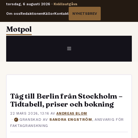
torsdag, 6 augusti 2026 ·
Kvällsutgåva
Om oss
Redaktionen
Källor
Kontakt
NYHETSBREV
Hoppa
Motpol
till
innehåll
MENY
Tåg till Berlin från Stockholm –
Tidtabell, priser och bokning
22 MARS 2026, 13:16
AV
ANDREAS BLOM
·
GRANSKAD AV
SANDRA ENGSTRÖM
, ANSVARIG FÖR
✓
FAKTAGRANSKNING