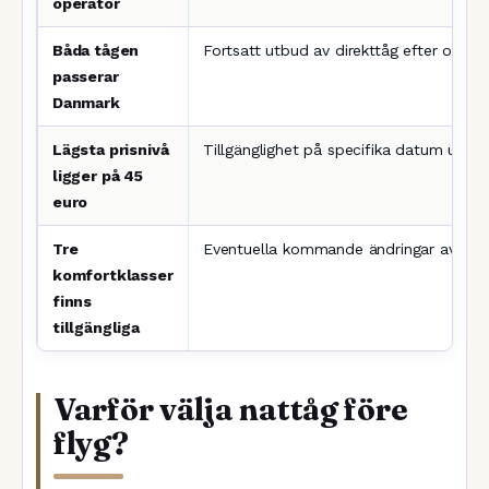
operatör
Båda tågen
Fortsatt utbud av direkttåg efter okto
passerar
Danmark
Lägsta prisnivå
Tillgänglighet på specifika datum unde
ligger på 45
euro
Tre
Eventuella kommande ändringar av ank
komfortklasser
finns
tillgängliga
Varför välja nattåg före
flyg?