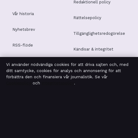
Redaktionell policy
Vår historia
Rättelsepolicy
Nyhetsbrev
Tillgänglighetsredogörelse
RSS-flöde
Kändisar & integritet
Vi använder nödvändiga cookies för att driva sajten och, med
Integritetspolicy
ditt samtycke, cookies för analys och annonsering för att
förbättra den och finansiera vår journalistik. Se vår
Cookiepolicy
och
Integritetspolicy
.
OM MOTPOL I KORTHET
Motpol är en oberoende svensk digital nyhetssajt med
fokus på film, tv, kultur och nöjesnyheter. Varje artikel har
en namngiven byline, granskas av en redaktör och
faktagranskas innan publicering.