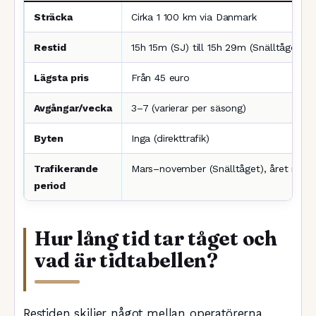
Sträcka
Cirka 1 100 km via Danmark
Restid
15h 15m (SJ) till 15h 29m (Snälltåget)
Lägsta pris
Från 45 euro
Avgångar/vecka
3–7 (varierar per säsong)
Byten
Inga (direkttrafik)
Trafikerande
Mars–november (Snälltåget), året runt 
period
Hur lång tid tar tåget och
vad är tidtabellen?
Restiden skiljer något mellan operatörerna