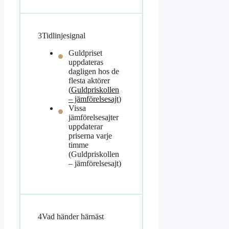
3
Tidlinjesignal
Guldpriset
uppdateras
dagligen hos de
flesta aktörer
(
Guldpriskollen
– jämförelsesajt
)
Vissa
jämförelsesajter
uppdaterar
priserna varje
timme
(Guldpriskollen
– jämförelsesajt)
4
Vad händer härnäst