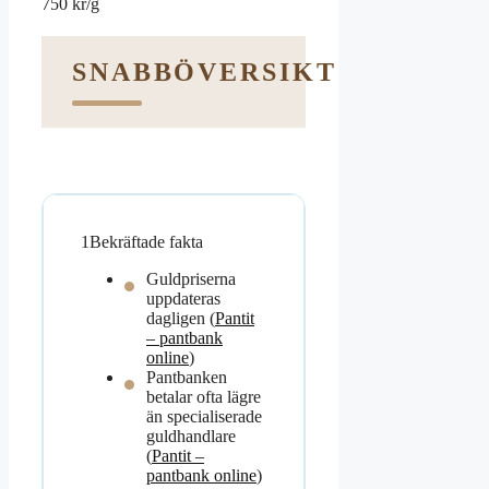
750 kr/g
SNABBÖVERSIKT
1
Bekräftade fakta
Guldpriserna
uppdateras
dagligen (
Pantit
– pantbank
online
)
Pantbanken
betalar ofta lägre
än specialiserade
guldhandlare
(
Pantit –
pantbank online
)