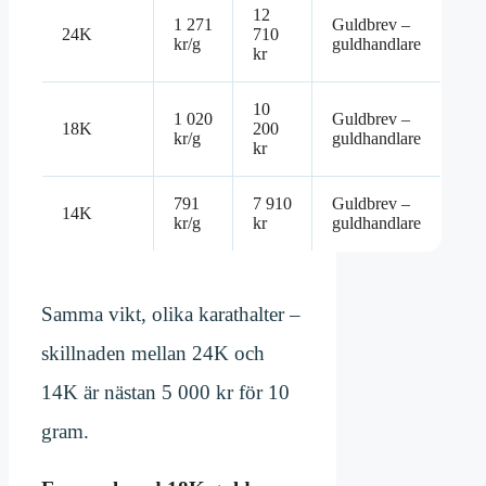
12
1 271
Guldbrev –
24K
710
kr/g
guldhandlare
kr
10
1 020
Guldbrev –
18K
200
kr/g
guldhandlare
kr
791
7 910
Guldbrev –
14K
kr/g
kr
guldhandlare
Samma vikt, olika karathalter –
skillnaden mellan 24K och
14K är nästan 5 000 kr för 10
gram.