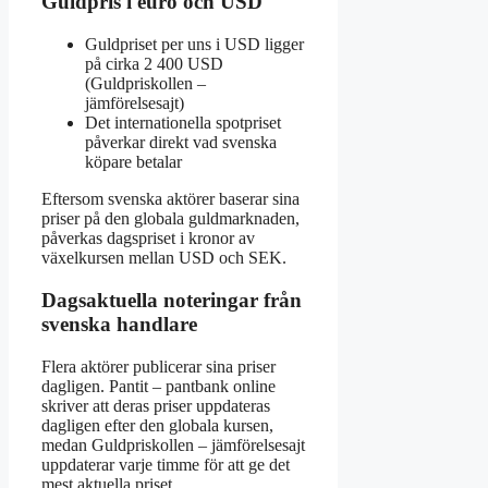
Guldpris i euro och USD
Guldpriset per uns i USD ligger
på cirka 2 400 USD
(Guldpriskollen –
jämförelsesajt)
Det internationella spotpriset
påverkar direkt vad svenska
köpare betalar
Eftersom svenska aktörer baserar sina
priser på den globala guldmarknaden,
påverkas dagspriset i kronor av
växelkursen mellan USD och SEK.
Dagsaktuella noteringar från
svenska handlare
Flera aktörer publicerar sina priser
dagligen. Pantit – pantbank online
skriver att deras priser uppdateras
dagligen efter den globala kursen,
medan Guldpriskollen – jämförelsesajt
uppdaterar varje timme för att ge det
mest aktuella priset.