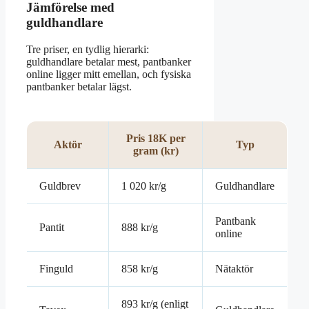
Jämförelse med
guldhandlare
Tre priser, en tydlig hierarki:
guldhandlare betalar mest, pantbanker
online ligger mitt emellan, och fysiska
pantbanker betalar lägst.
Pris 18K per
Aktör
Typ
gram (kr)
Guldbrev
1 020 kr/g
Guldhandlare
Pantbank
Pantit
888 kr/g
online
Finguld
858 kr/g
Nätaktör
893 kr/g (enligt