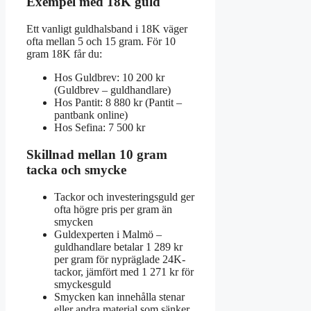
Exempel med 18K guld
Ett vanligt guldhalsband i 18K väger
ofta mellan 5 och 15 gram. För 10
gram 18K får du:
Hos Guldbrev: 10 200 kr
(Guldbrev – guldhandlare)
Hos Pantit: 8 880 kr (Pantit –
pantbank online)
Hos Sefina: 7 500 kr
Skillnad mellan 10 gram
tacka och smycke
Tackor och investeringsguld ger
ofta högre pris per gram än
smycken
Guldexperten i Malmö –
guldhandlare betalar 1 289 kr
per gram för nypräglade 24K-
tackor, jämfört med 1 271 kr för
smyckesguld
Smycken kan innehålla stenar
eller andra material som sänker