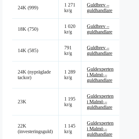
1 271
Guldbrev –
24K (999)
kr/g
guldhandlare
1 020
Guldbrev –
18K (750)
kr/g
guldhandlare
791
Guldbrev –
14K (585)
kr/g
guldhandlare
Guldexperten
24K (nypräglade
1 289
i Malmö –
tackor)
kr/g
guldhandlare
Guldexperten
1 195
23K
i Malmö –
kr/g
guldhandlare
Guldexperten
22K
1 145
i Malmö –
(investeringsguld)
kr/g
guldhandlare