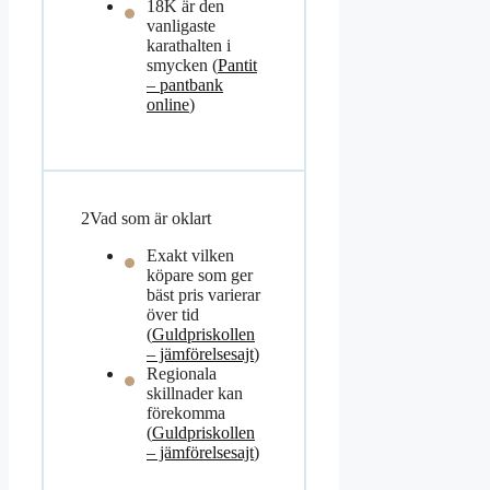
18K är den
vanligaste
karathalten i
smycken (
Pantit
– pantbank
online
)
2
Vad som är oklart
Exakt vilken
köpare som ger
bäst pris varierar
över tid
(
Guldpriskollen
– jämförelsesajt
)
Regionala
skillnader kan
förekomma
(
Guldpriskollen
– jämförelsesajt
)