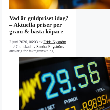
Vad är guldpriset idag?
– Aktuella priser per
gram & bästa köpare
2 juni 2026, 06:03
av
Frida Nyström
·
✓
Granskad av
Sandra Engström
,
ansvarig för faktagranskning