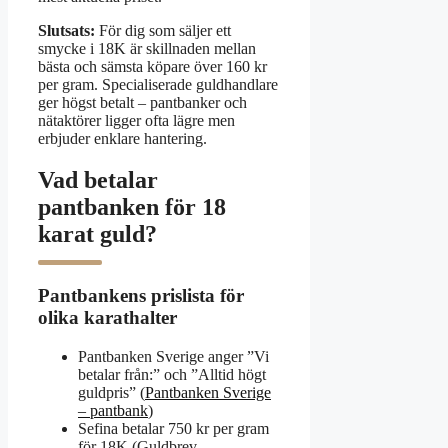
Slutsats:
För dig som säljer ett
smycke i 18K är skillnaden mellan
bästa och sämsta köpare över 160 kr
per gram. Specialiserade guldhandlare
ger högst betalt – pantbanker och
nätaktörer ligger ofta lägre men
erbjuder enklare hantering.
Vad betalar
pantbanken för 18
karat guld?
Pantbankens prislista för
olika karathalter
Pantbanken Sverige anger ”Vi
betalar från:” och ”Alltid högt
guldpris” (
Pantbanken Sverige
– pantbank
)
Sefina betalar 750 kr per gram
för 18K (Guldbrev –