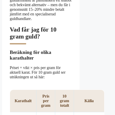
guldarmband är pantbanken ett snabbt
och bekvämt alternativ – men du får i
genomsnitt 15–20% mindre betalt
jämfört med en specialiserad
guldhandlare.
Vad får jag för 10
gram guld?
Beräkning för olika
karathalter
Priset = vikt × pris per gram för
aktuell karat. För 10 gram guld ser
uträkningen ut så här:
Pris
10
Karathalt
per
gram
Källa
gram
totalt