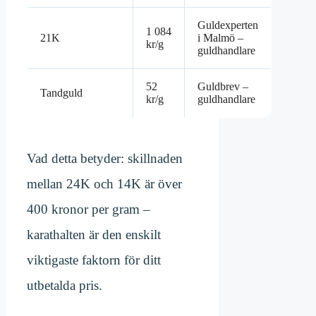
Guldexperten
1 084
21K
i Malmö –
kr/g
guldhandlare
52
Guldbrev –
Tandguld
kr/g
guldhandlare
Vad detta betyder: skillnaden
mellan 24K och 14K är över
400 kronor per gram –
karathalten är den enskilt
viktigaste faktorn för ditt
utbetalda pris.