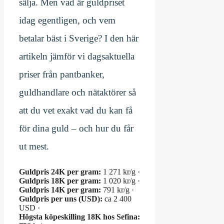
sälja. Men vad är guldpriset
idag egentligen, och vem
betalar bäst i Sverige? I den här
artikeln jämför vi dagsaktuella
priser från pantbanker,
guldhandlare och nätaktörer så
att du vet exakt vad du kan få
för dina guld – och hur du får
ut mest.
Guldpris 24K per gram:
1 271 kr/g ·
Guldpris 18K per gram:
1 020 kr/g ·
Guldpris 14K per gram:
791 kr/g ·
Guldpris per uns (USD):
ca 2 400
USD ·
Högsta köpeskilling 18K hos Sefina: