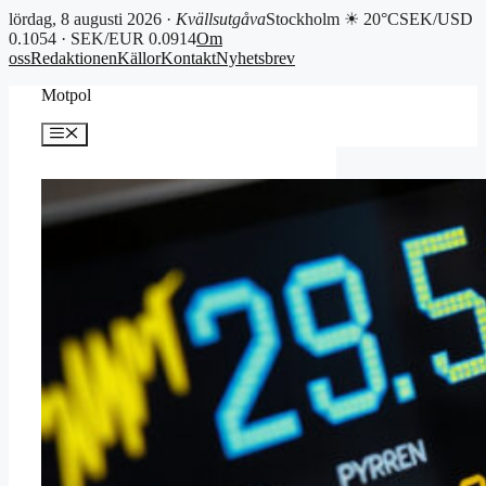
lördag, 8 augusti 2026 ·
Kvällsutgåva
Stockholm ☀ 20°C
SEK/USD
0.1054 · SEK/EUR 0.0914
Om
oss
Redaktionen
Källor
Kontakt
Nyhetsbrev
Hoppa
Motpol
till
innehåll
Meny