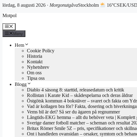
lördag, 8 augusti 2026 ·
Morgonutgåva
Stockholm
16°C
SEK/USD 
Hoppa
Motpol
till
innehåll
Meny
Meny
Hem
Cookie Policy
Historia
Kontakt
Nyhetsbrev
Om oss
Tipsa oss
Blogg
Diablo 4 säsong 8: starttid, releasedatum och kritik
Rollistan i Karate Kid – skådespelarna och deras åldrar
Östgötsk kommun 4 bokstäver – svaret och fakta om Yd
Vad är kollagen bra för? Fakta, dosering och biverkninga
Vems bil är det? Så ser du ägaren på regnummer
Långtids-EKG hemma – allt du behöver veta | Komplett 
Sverige damer fotboll matcher – scheman och resultat 2
Britax Römer Smile 5Z – pris, specifikationer och skilln
Ont i handleden ovansidan – orsaker, symtom och behan