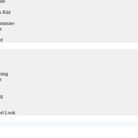
ide
5
h Råd
 minuter
e
rd
ning
r
ng
kel Look