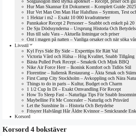
Solglasögon med styrka apoteket – Recept, priser och gu
Hur Man Skannar Ett Dokument – Komplett Guide 202
Hur Vet Man Om Man Har Halsfluss – Symtom, Test oc
1 Hektar i m2 – Exakt 10 000 kvadratmeter
Pannkakor Recept 2 Personer – Snabbt och enkelt på 20
De Sju Dödssynderna – Ursprung Historia Och Betydels
Hus till salu Vara – Aktuella listningar och priser
Ont i magen på natten – Vanliga orsaker och när söka vå
Livsstil
Kyl Frys Side By Side – Experttips för Rätt Val
Victoria Vård och Hälsa – Hög Kvalitet, Snabb Tillgång
Bästa Pulled Pork Recept – Smakrik Och Mjuk BBQ
Nike Air Force Herr – Ikonisk Komfort och Tidlös Stil
Florentine – Italiensk Restaurang – Äkta Smak och Stäm
First Camp City Stockholm – Avkoppling och Nära Natu
Things to do in paris – Kultur, Budget och Charm
1 1/2 Cup In Dl – Exakt Omvandling För Recept
How To Sleep Fast – Naturliga Tips För Snabb Insomni
Maybelline Fit Me Concealer – Naturlig och Prisvärd
Let the Sunshine In – Historia Och Betydelse
Frisyrer Halvlångt Hår Äldre Kvinnor – Smickrande En
Korsord
Korsord 4 bokstäver