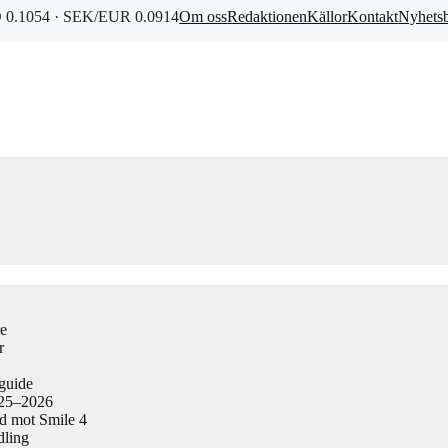
0.1054 · SEK/EUR 0.0914
Om oss
Redaktionen
Källor
Kontakt
Nyhets
re
r
guide
025–2026
ad mot Smile 4
dling