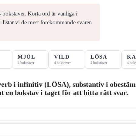
 bokstäver. Korta ord är vanliga i
r listar vi de mest förekommande svaren
MJÖL
VILD
LÖSA
KA
4 bokstäver
4 bokstäver
4 bokstäver
4 boks
 verb i infinitiv (LÖSA), substantiv i obes
n bokstav i taget för att hitta rätt svar.