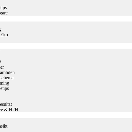
tips
gare
g
s Eko
5
er
ramtiden
h schema
aming
etips
sultat
Live & H2H
sikt