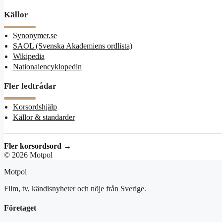
Källor
Synonymer.se
SAOL (Svenska Akademiens ordlista)
Wikipedia
Nationalencyklopedin
Fler ledtrådar
Korsordshjälp
Källor & standarder
Fler korsordsord →
© 2026 Motpol
Motpol
Film, tv, kändisnyheter och nöje från Sverige.
Företaget