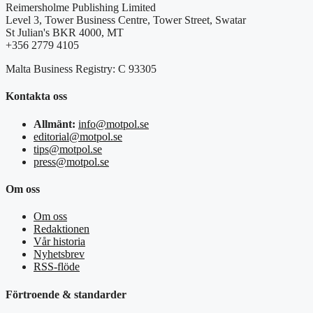
Reimersholme Publishing Limited
Level 3, Tower Business Centre, Tower Street, Swatar
St Julian's BKR 4000, MT
+356 2779 4105
Malta Business Registry: C 93305
Kontakta oss
Allmänt:
info@motpol.se
editorial@motpol.se
tips@motpol.se
press@motpol.se
Om oss
Om oss
Redaktionen
Vår historia
Nyhetsbrev
RSS-flöde
Förtroende & standarder