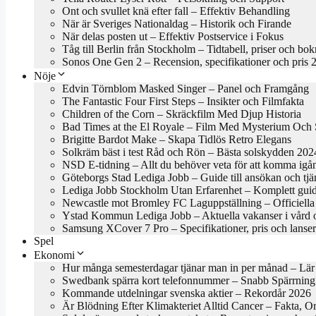
Ont och svullet knä efter fall – Effektiv Behandling
När är Sveriges Nationaldag – Historik och Firande
När delas posten ut – Effektiv Postservice i Fokus
Tåg till Berlin från Stockholm – Tidtabell, priser och bo
Sonos One Gen 2 – Recension, specifikationer och pris 
Nöje
Edvin Törnblom Masked Singer – Panel och Framgång
The Fantastic Four First Steps – Insikter och Filmfakta
Children of the Corn – Skräckfilm Med Djup Historia
Bad Times at the El Royale – Film Med Mysterium Och S
Brigitte Bardot Make – Skapa Tidlös Retro Elegans
Solkräm bäst i test Råd och Rön – Bästa solskydden 202
NSD E-tidning – Allt du behöver veta för att komma igå
Göteborgs Stad Lediga Jobb – Guide till ansökan och tjä
Lediga Jobb Stockholm Utan Erfarenhet – Komplett gui
Newcastle mot Bromley FC Laguppställning – Officiella 
Ystad Kommun Lediga Jobb – Aktuella vakanser i vård 
Samsung XCover 7 Pro – Specifikationer, pris och lanse
Spel
Ekonomi
Hur många semesterdagar tjänar man in per månad – Lär
Swedbank spärra kort telefonnummer – Snabb Spärrning
Kommande utdelningar svenska aktier – Rekordår 2026
Är Blödning Efter Klimakteriet Alltid Cancer – Fakta, O