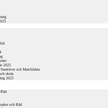
kning
2025
til
4
ng
nster
de 2025
Startelvor och Matchfakta
och skola
ring 2025
 Rätt
rsaker och Råd