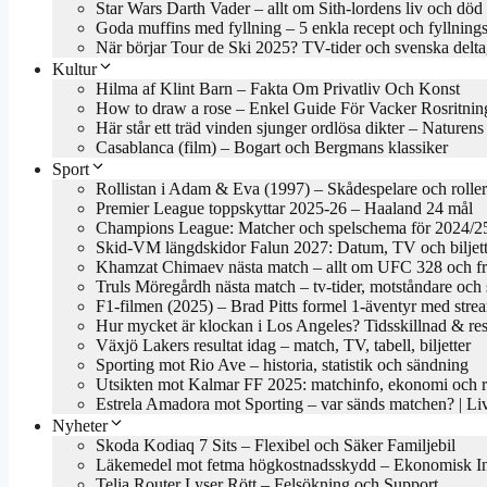
Star Wars Darth Vader – allt om Sith-lordens liv och död
Goda muffins med fyllning – 5 enkla recept och fyllnings
När börjar Tour de Ski 2025? TV-tider och svenska delta
Kultur
Hilma af Klint Barn – Fakta Om Privatliv Och Konst
How to draw a rose – Enkel Guide För Vacker Rosritnin
Här står ett träd vinden sjunger ordlösa dikter – Naturen
Casablanca (film) – Bogart och Bergmans klassiker
Sport
Rollistan i Adam & Eva (1997) – Skådespelare och roller
Premier League toppskyttar 2025-26 – Haaland 24 mål
Champions League: Matcher och spelschema för 2024/2
Skid-VM längdskidor Falun 2027: Datum, TV och biljett
Khamzat Chimaev nästa match – allt om UFC 328 och f
Truls Möregårdh nästa match – tv-tider, motståndare oc
F1-filmen (2025) – Brad Pitts formel 1-äventyr med stre
Hur mycket är klockan i Los Angeles? Tidsskillnad & res
Växjö Lakers resultat idag – match, TV, tabell, biljetter
Sporting mot Rio Ave – historia, statistik och sändning
Utsikten mot Kalmar FF 2025: matchinfo, ekonomi och re
Estrela Amadora mot Sporting – var sänds matchen? | 
Nyheter
Skoda Kodiaq 7 Sits – Flexibel och Säker Familjebil
Läkemedel mot fetma högkostnadsskydd – Ekonomisk In
Telia Router Lyser Rött – Felsökning och Support