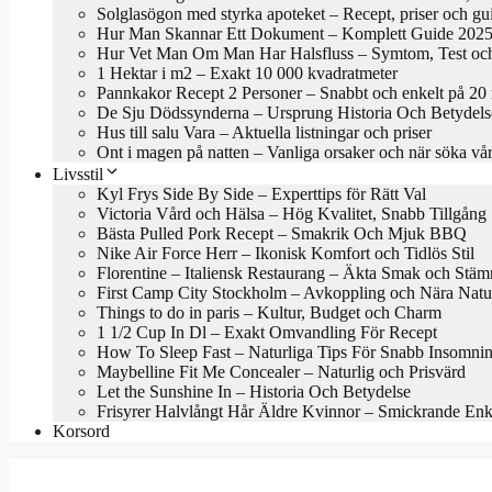
Solglasögon med styrka apoteket – Recept, priser och gu
Hur Man Skannar Ett Dokument – Komplett Guide 202
Hur Vet Man Om Man Har Halsfluss – Symtom, Test oc
1 Hektar i m2 – Exakt 10 000 kvadratmeter
Pannkakor Recept 2 Personer – Snabbt och enkelt på 20
De Sju Dödssynderna – Ursprung Historia Och Betydels
Hus till salu Vara – Aktuella listningar och priser
Ont i magen på natten – Vanliga orsaker och när söka vå
Livsstil
Kyl Frys Side By Side – Experttips för Rätt Val
Victoria Vård och Hälsa – Hög Kvalitet, Snabb Tillgång
Bästa Pulled Pork Recept – Smakrik Och Mjuk BBQ
Nike Air Force Herr – Ikonisk Komfort och Tidlös Stil
Florentine – Italiensk Restaurang – Äkta Smak och Stäm
First Camp City Stockholm – Avkoppling och Nära Natu
Things to do in paris – Kultur, Budget och Charm
1 1/2 Cup In Dl – Exakt Omvandling För Recept
How To Sleep Fast – Naturliga Tips För Snabb Insomni
Maybelline Fit Me Concealer – Naturlig och Prisvärd
Let the Sunshine In – Historia Och Betydelse
Frisyrer Halvlångt Hår Äldre Kvinnor – Smickrande En
Korsord