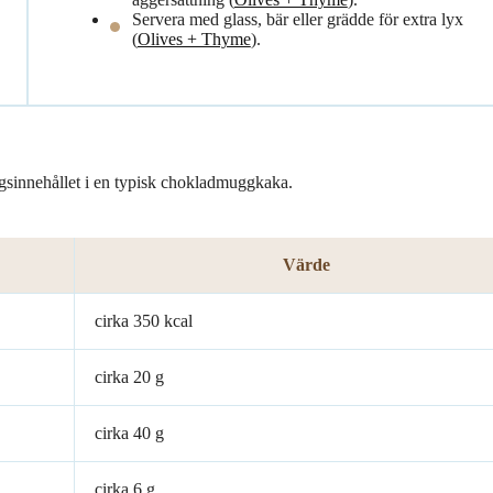
Servera med glass, bär eller grädde för extra lyx
(
Olives + Thyme
).
gsinnehållet i en typisk chokladmuggkaka.
Värde
cirka 350 kcal
cirka 20 g
cirka 40 g
cirka 6 g