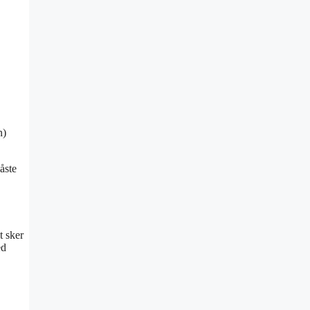
n)
åste
t sker
ed