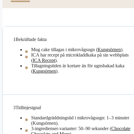
1
Bekräftade fakta
Mug cake tillagas i mikrovågsugn (
Kungsörnen
).
ICA har recept på microkladdkaka på sin webbplats
(
ICA Recept
).
Tillagningstiden är kortare än för ugnsbakad kaka
(
Kungsörnen
).
3
Tidlinjesignal
Standardgräddningstid i mikrovågsugn: 1–3 minuter
(Kungsörnen).
3-ingredienser-varianter: 50–90 sekunder (
Chocolate
Chocolate and More
).