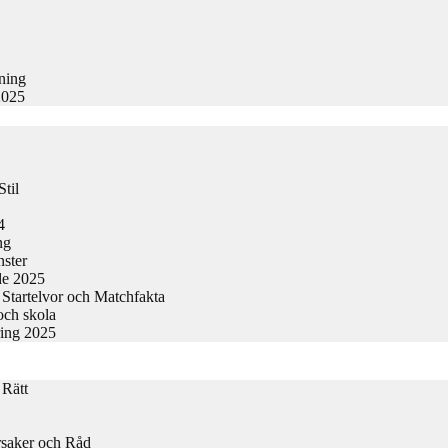
kning
2025
til
4
ng
nster
de 2025
Startelvor och Matchfakta
och skola
ring 2025
 Rätt
rsaker och Råd