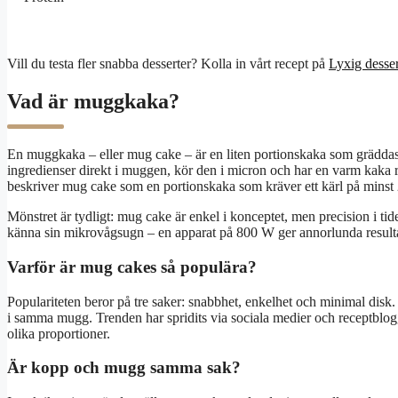
Vill du testa fler snabba desserter? Kolla in vårt recept på
Lyxig desser
Vad är muggkaka?
En muggkaka – eller mug cake – är en liten portionskaka som gräddas
ingredienser direkt i muggen, kör den i micron och har en varm kaka
beskriver mug cake som en portionskaka som kräver ett kärl på minst 2
Mönstret är tydligt: mug cake är enkel i konceptet, men precision i 
känna sin mikrovågsugn – en apparat på 800 W ger annorlunda result
Varför är mug cakes så populära?
Populariteten beror på tre saker: snabbhet, enkelhet och minimal disk. 
i samma mugg. Trenden har spridits via sociala medier och receptblog
olika proportioner.
Är kopp och mugg samma sak?