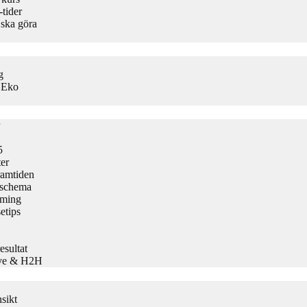
-tider
 ska göra
g
s Eko
5
er
ramtiden
h schema
aming
etips
sultat
Live & H2H
sikt