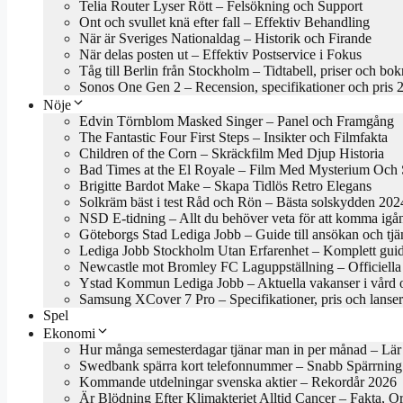
Telia Router Lyser Rött – Felsökning och Support
Ont och svullet knä efter fall – Effektiv Behandling
När är Sveriges Nationaldag – Historik och Firande
När delas posten ut – Effektiv Postservice i Fokus
Tåg till Berlin från Stockholm – Tidtabell, priser och bo
Sonos One Gen 2 – Recension, specifikationer och pris 
Nöje
Edvin Törnblom Masked Singer – Panel och Framgång
The Fantastic Four First Steps – Insikter och Filmfakta
Children of the Corn – Skräckfilm Med Djup Historia
Bad Times at the El Royale – Film Med Mysterium Och S
Brigitte Bardot Make – Skapa Tidlös Retro Elegans
Solkräm bäst i test Råd och Rön – Bästa solskydden 202
NSD E-tidning – Allt du behöver veta för att komma igå
Göteborgs Stad Lediga Jobb – Guide till ansökan och tjä
Lediga Jobb Stockholm Utan Erfarenhet – Komplett gui
Newcastle mot Bromley FC Laguppställning – Officiella 
Ystad Kommun Lediga Jobb – Aktuella vakanser i vård 
Samsung XCover 7 Pro – Specifikationer, pris och lanse
Spel
Ekonomi
Hur många semesterdagar tjänar man in per månad – Lär
Swedbank spärra kort telefonnummer – Snabb Spärrning
Kommande utdelningar svenska aktier – Rekordår 2026
Är Blödning Efter Klimakteriet Alltid Cancer – Fakta, O