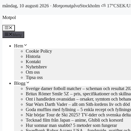
måndag, 10 augusti 2026 ·
Morgonutgåva
Stockholm ⛅ 17°C
SEK/US
Hoppa
Motpol
till
innehåll
Meny
Meny
Hem
Cookie Policy
Historia
Kontakt
Nyhetsbrev
Om oss
Tipsa oss
Blogg
Sverige damer fotboll matcher – scheman och resultat 2
Britax Römer Smile 5Z – pris, specifikationer och skilln
Ont i handleden ovansidan – orsaker, symtom och behan
Star Wars Darth Vader – allt om Sith-lordens liv och död
Goda muffins med fyllning – 5 enkla recept och fyllnings
När börjar Tour de Ski 2025? TV-tider och svenska delta
Tecknad film från Japan – anime, Ghibli och korsord
Hur somnar man snabbt? 5 metoder som fungerar
Swedbank Robur Access USA – fondguide, avgifter och