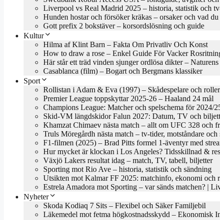
Liverpool vs Real Madrid 2025 – historia, statistik och tv
Hunden hostar och försöker kräkas – orsaker och vad du
Gott prefix 2 bokstäver – korsordslösning och guide
Kultur
Hilma af Klint Barn – Fakta Om Privatliv Och Konst
How to draw a rose – Enkel Guide För Vacker Rosritnin
Här står ett träd vinden sjunger ordlösa dikter – Naturen
Casablanca (film) – Bogart och Bergmans klassiker
Sport
Rollistan i Adam & Eva (1997) – Skådespelare och roller
Premier League toppskyttar 2025-26 – Haaland 24 mål
Champions League: Matcher och spelschema för 2024/2
Skid-VM längdskidor Falun 2027: Datum, TV och biljett
Khamzat Chimaev nästa match – allt om UFC 328 och f
Truls Möregårdh nästa match – tv-tider, motståndare oc
F1-filmen (2025) – Brad Pitts formel 1-äventyr med stre
Hur mycket är klockan i Los Angeles? Tidsskillnad & res
Växjö Lakers resultat idag – match, TV, tabell, biljetter
Sporting mot Rio Ave – historia, statistik och sändning
Utsikten mot Kalmar FF 2025: matchinfo, ekonomi och re
Estrela Amadora mot Sporting – var sänds matchen? | 
Nyheter
Skoda Kodiaq 7 Sits – Flexibel och Säker Familjebil
Läkemedel mot fetma högkostnadsskydd – Ekonomisk In