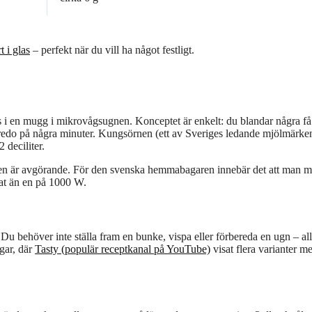
t i glas
– perfekt när du vill ha något festligt.
 i en mugg i mikrovågsugnen. Konceptet är enkelt: du blandar några få
 redo på några minuter. Kungsörnen (ett av Sveriges ledande mjölmärke
 deciliter.
tiden är avgörande. För den svenska hemmabagaren innebär det att man m
at än en på 1000 W.
Du behöver inte ställa fram en bunke, vispa eller förbereda en ugn – all
gar, där
Tasty (populär receptkanal på YouTube)
visat flera varianter m