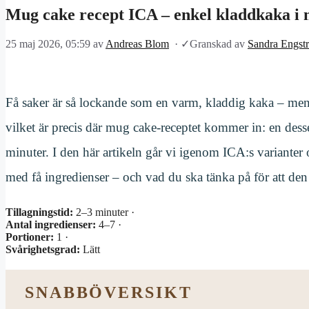
Mug cake recept ICA – enkel kladdkaka i
25 maj 2026, 05:59
av
Andreas Blom
·
✓
Granskad av
Sandra Engst
Få saker är så lockande som en varm, kladdig kaka – men få 
vilket är precis där mug cake-receptet kommer in: en des
minuter. I den här artikeln går vi igenom ICA:s varianter
med få ingredienser – och vad du ska tänka på för att den 
Tillagningstid:
2–3 minuter ·
Antal ingredienser:
4–7 ·
Portioner:
1 ·
Svårighetsgrad:
Lätt
SNABBÖVERSIKT