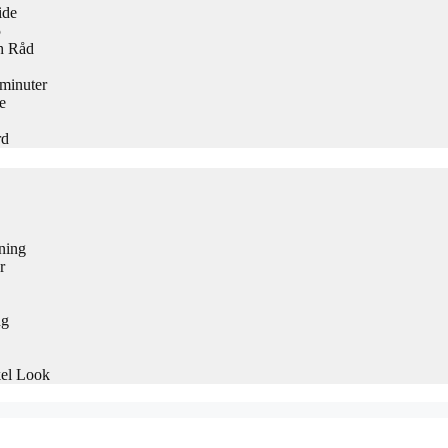
ide
5
h Råd
 minuter
e
rd
ning
r
ng
kel Look