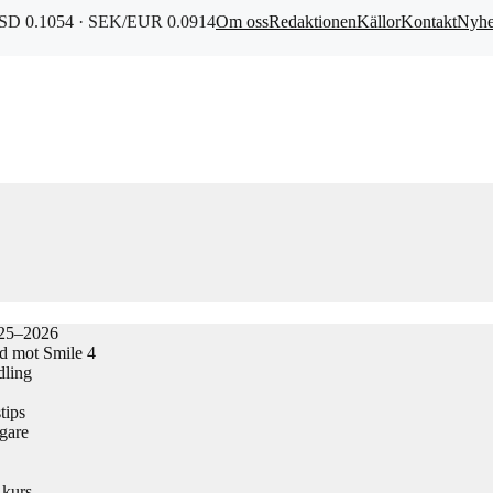
D 0.1054 · SEK/EUR 0.0914
Om oss
Redaktionen
Källor
Kontakt
Nyhe
025–2026
ad mot Smile 4
dling
tips
gare
 kurs