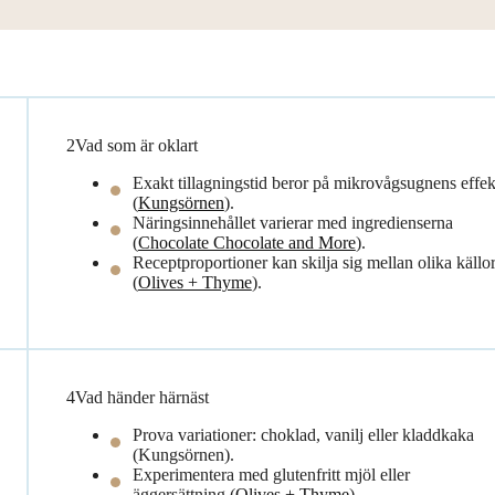
2
Vad som är oklart
Exakt tillagningstid beror på mikrovågsugnens effek
(
Kungsörnen
).
Näringsinnehållet varierar med ingredienserna
(
Chocolate Chocolate and More
).
Receptproportioner kan skilja sig mellan olika källo
(
Olives + Thyme
).
4
Vad händer härnäst
Prova variationer: choklad, vanilj eller kladdkaka
(Kungsörnen).
Experimentera med glutenfritt mjöl eller
äggersättning (
Olives + Thyme
).